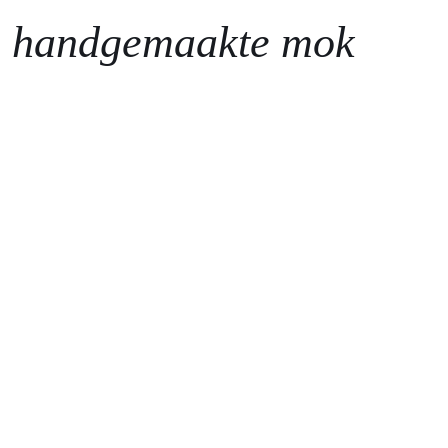
e
handgemaakte
mok