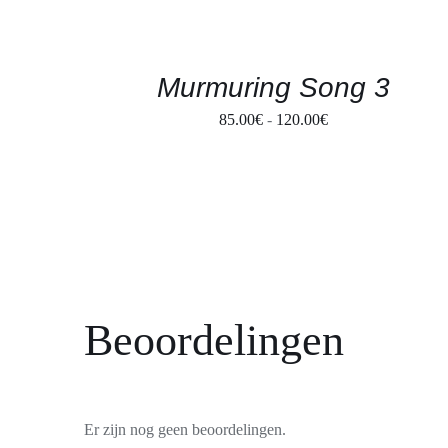
GEKOZEN
WORDEN
OP
DE
PRODUCTPAGINA
Murmuring Song 3
Prijsklasse:
85.00
€
-
120.00
€
85.00€
tot
120.00€
Beoordelingen
Er zijn nog geen beoordelingen.