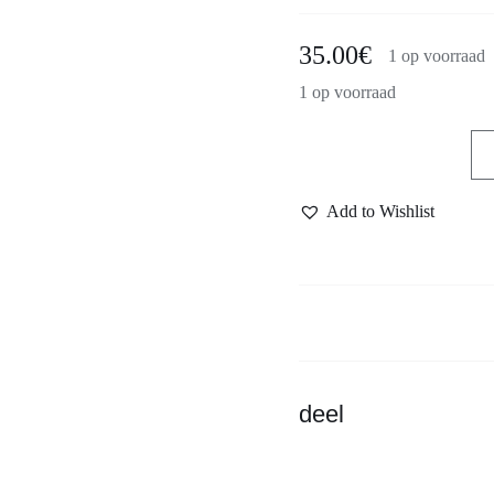
35.00
€
1 op voorraad
1 op voorraad
Dast
handmade
Add to Wishlist
beast
coffee
mug,
light
blue
glaze
aantal
deel