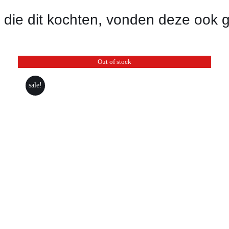
 die dit kochten, vonden deze ook 
Out of stock
sale!
SNELLE KIJK