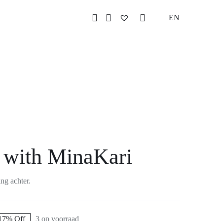
EN
 with MinaKari
ing achter.
17% Off
3 op voorraad