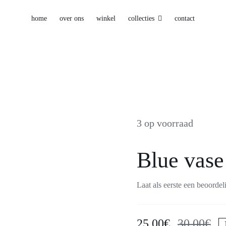
home
over ons
winkel
collecties
contact
3 op voorraad
Blue vase
Laat als eerste een beoordel
25.00
€
30.00
€