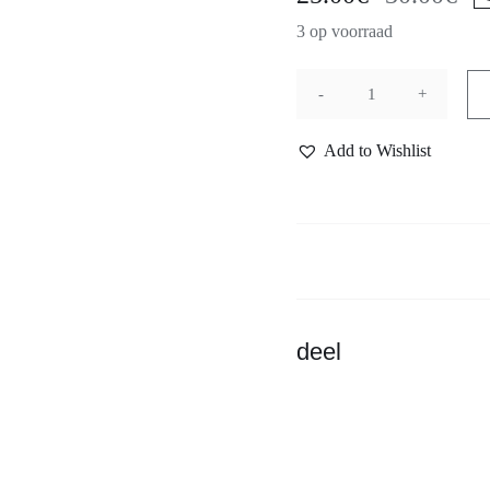
Oor
Hu
3 op voorraad
pri
pri
wa
is:
30.
25.
Blue
vase
Add to Wishlist
with
MinaKari
aantal
deel