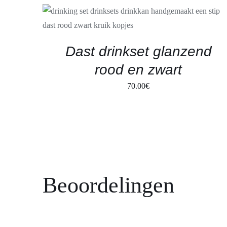
IN WINKELMAND
/
SNELLE KIJK
Dast drinkset glanzend
rood en zwart
70.00
€
Beoordelingen