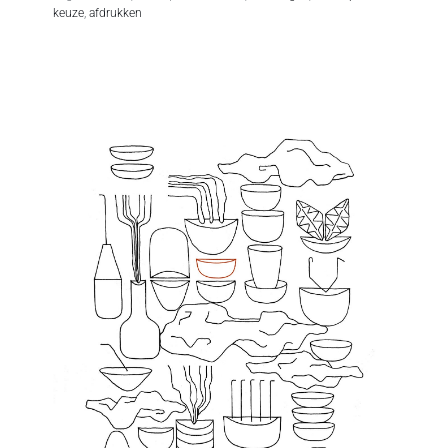
keuze
,
afdrukken