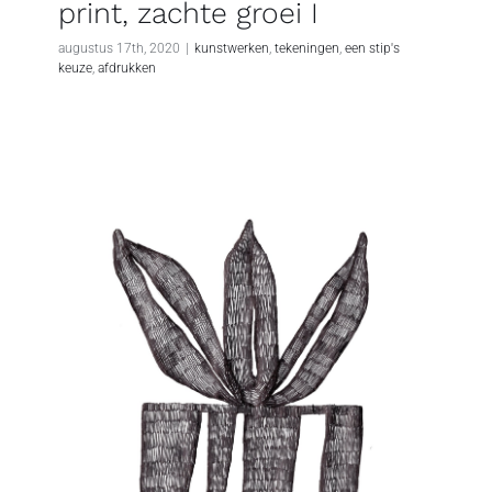
print, zachte groei I
augustus 17th, 2020
|
kunstwerken
,
tekeningen
,
een stip's
keuze
,
afdrukken