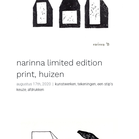
narinna limited edition
print, huizen
augustus 17th, 2020
|
kunstwerken
,
tekeningen
,
een stip's
keuze
,
afdrukken