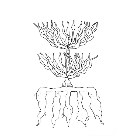
wishlist
cart
EN
Search
for: