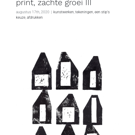
print, zachte groei III
augustus 17th, 2020
|
kunstwerken
,
tekeningen
,
een stip's
keuze
,
afdrukken